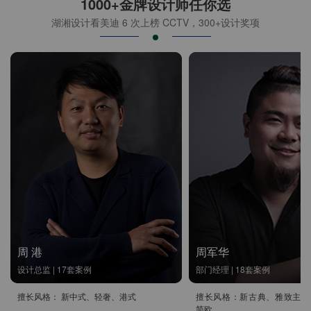
1000+金牌设计师任你选
湖湘设计看美迪 6 次上榜 CCTV，300+设计奖项
周 港
周军华
设计总监 | 17套案例
部门经理 | 18套案例
擅长风格： 新中式、轻奢、港式
擅长风格：新古典、雅致主义
简欧