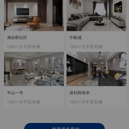
湘农桥社区
中航城
120㎡/大平层/轻奢
100㎡/大平层/轻奢
半山一号
保利西海岸
135㎡/大平层/轻奢
130㎡/大平层/轻奢