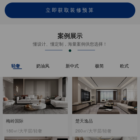
立即获取装修预算
案例展示
懂设计、懂定制，海量案例供您选择！
轻奢
奶油风
新中式
极简
欧式
梅岭国际
楚天逸品
180㎡/大平层/轻奢
260㎡/大平层/轻奢