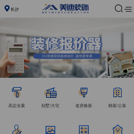
长沙
高定全案
别墅/大宅
老房焕新
精装/公装