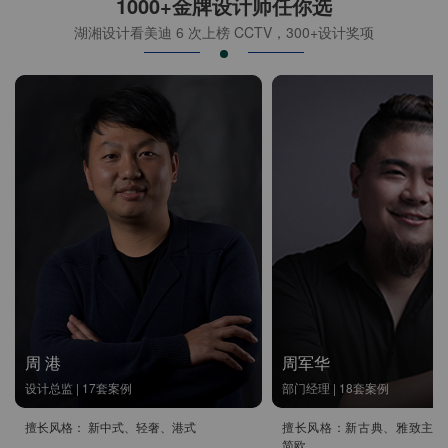
1000+金牌设计师任你选
湖湘设计看美迪 6 次上榜 CCTV，300+设计奖项
周 港
周军华
设计总监 | 17套案例
部门经理 | 18套案例
擅长风格： 新中式、轻奢、港式
擅长风格：新古典、雅致主义
简欧