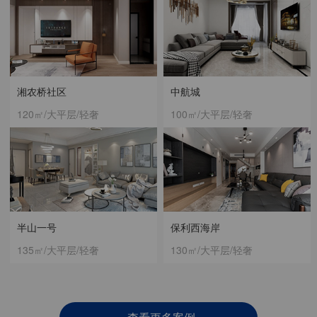
湘农桥社区
中航城
120㎡/大平层/轻奢
100㎡/大平层/轻奢
半山一号
保利西海岸
135㎡/大平层/轻奢
130㎡/大平层/轻奢