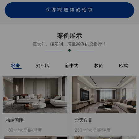
立即获取装修预算
案例展示
懂设计、懂定制，海量案例供您选择！
轻奢
奶油风
新中式
极简
欧式
梅岭国际
楚天逸品
180㎡/大平层/轻奢
260㎡/大平层/轻奢