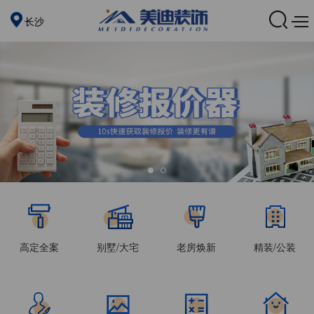
长沙
高定全案
别墅/大宅
老房焕新
精装/公装