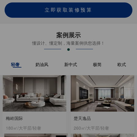
立即获取装修预算
案例展示
懂设计、懂定制，海量案例供您选择！
轻奢
奶油风
新中式
极简
欧式
梅岭国际
楚天逸品
180㎡/大平层/轻奢
260㎡/大平层/轻奢