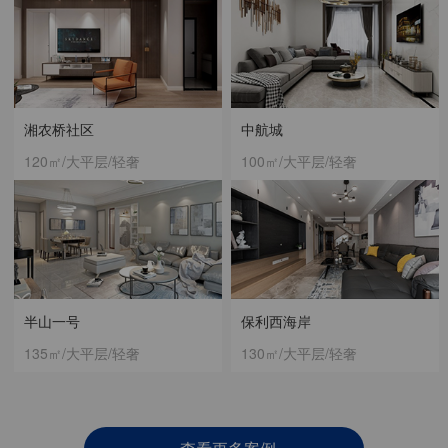
湘农桥社区
中航城
120㎡/大平层/轻奢
100㎡/大平层/轻奢
半山一号
保利西海岸
135㎡/大平层/轻奢
130㎡/大平层/轻奢