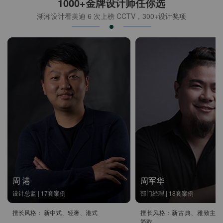
1000+金牌设计师任你选
湖湘设计看美迪 6 次上榜 CCTV，300+设计奖项
周 港
周军华
设计总监 | 17套案例
部门经理 | 18套案例
擅长风格： 新中式、轻奢、港式
擅长风格：新古典、雅致主义
简欧