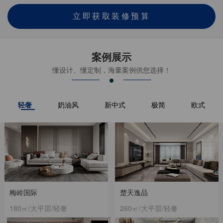
立即获取装修预算
案例展示
懂设计、懂定制，海量案例供您选择！
轻奢
奶油风
新中式
极简
欧式
梅岭国际
楚天逸品
180㎡/大平层/轻奢
260㎡/大平层/轻奢