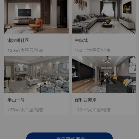
湘农桥社区
中航城
120㎡/大平层/轻奢
100㎡/大平层/轻奢
半山一号
保利西海岸
135㎡/大平层/轻奢
130㎡/大平层/轻奢