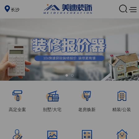
长沙
高定全案
别墅/大宅
老房焕新
精装/公装