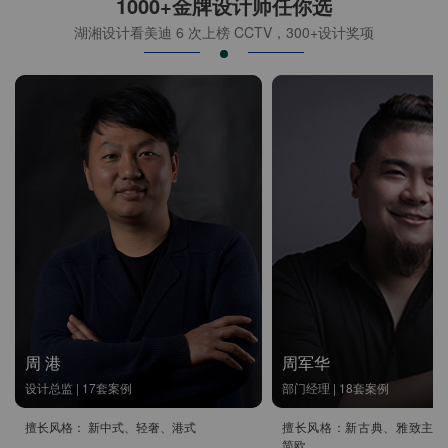
1000+金牌设计师任你选
湖湘设计看美迪 6 次上榜 CCTV，300+设计奖项
周 港
周军华
设计总监 | 17套案例
部门经理 | 18套案例
擅长风格： 新中式、轻奢、港式
擅长风格：新古典、雅致主义
简欧