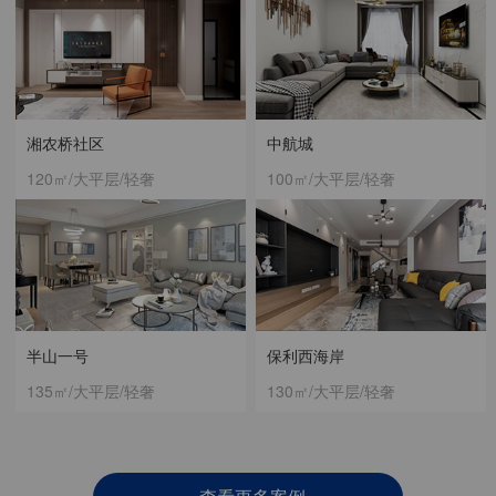
湘农桥社区
中航城
120㎡/大平层/轻奢
100㎡/大平层/轻奢
半山一号
保利西海岸
135㎡/大平层/轻奢
130㎡/大平层/轻奢