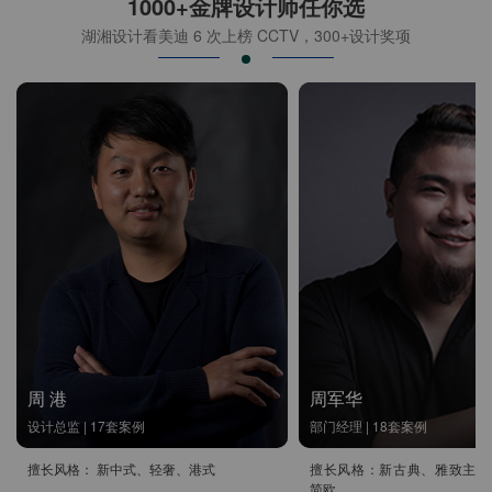
1000+金牌设计师任你选
湖湘设计看美迪 6 次上榜 CCTV，300+设计奖项
周 港
周军华
设计总监 | 17套案例
部门经理 | 18套案例
擅长风格： 新中式、轻奢、港式
擅长风格：新古典、雅致主义
简欧