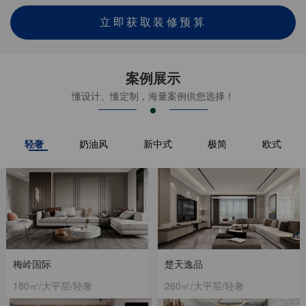
立即获取装修预算
案例展示
懂设计、懂定制，海量案例供您选择！
轻奢
奶油风
新中式
极简
欧式
梅岭国际
楚天逸品
180㎡/大平层/轻奢
260㎡/大平层/轻奢