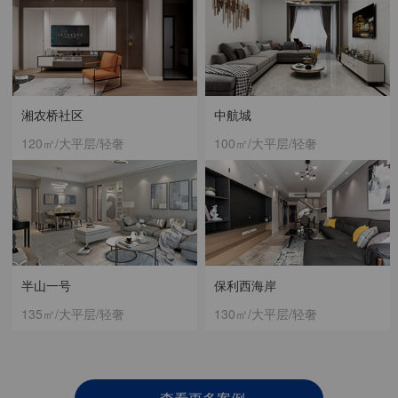
湘农桥社区
中航城
120㎡/大平层/轻奢
100㎡/大平层/轻奢
半山一号
保利西海岸
135㎡/大平层/轻奢
130㎡/大平层/轻奢