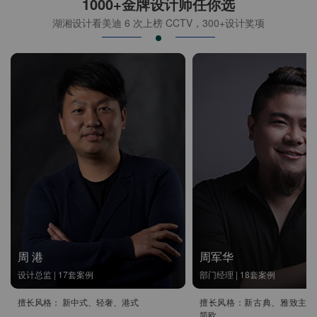
1000+金牌设计师任你选
湖湘设计看美迪 6 次上榜 CCTV，300+设计奖项
周 港
周军华
设计总监 | 17套案例
部门经理 | 18套案例
擅长风格： 新中式、轻奢、港式
擅长风格：新古典、雅致主义
简欧