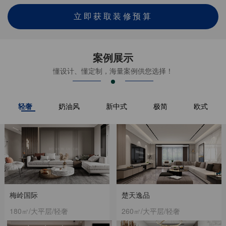
立即获取装修预算
案例展示
懂设计、懂定制，海量案例供您选择！
轻奢
奶油风
新中式
极简
欧式
梅岭国际
楚天逸品
180㎡/大平层/轻奢
260㎡/大平层/轻奢